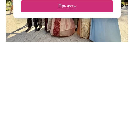
Принять
@drozdenko_au_lo