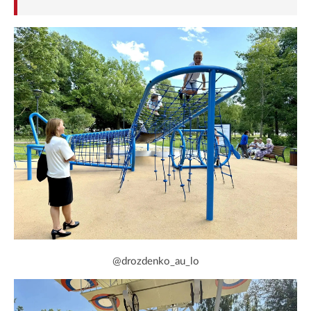
@drozdenko_au_lo