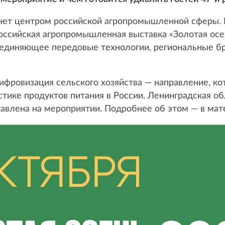
танет центром российской агропромышленной сферы.
оссийская агропромышленная выставка «Золотая осе
ъединяющее передовые технологии, региональные б
цифровизация сельского хозяйства — направление, к
стике продуктов питания в России. Ленинградская об
тавлена на мероприятии. Подробнее об этом — в ма