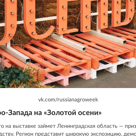
vk.com/russianagroweek
о-Запада на «Золотой осени»
то на выставке займет Ленинградская область — при
одству. Регион представит широкую экспозицию, д