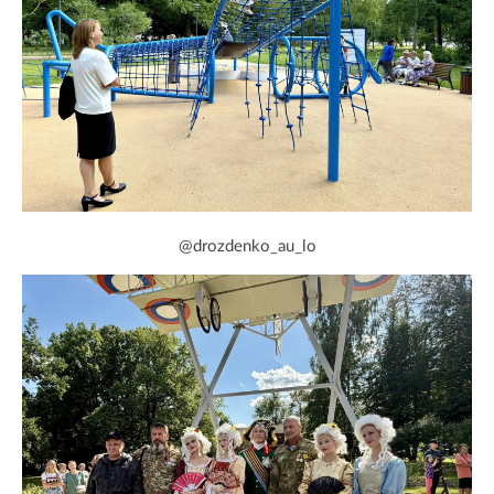
@drozdenko_au_lo