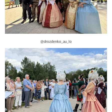
@drozdenko_au_lo