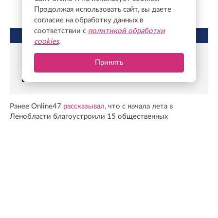
Продолжая использовать сайт, вы даете
согласие на обработку данных в
соответствии с
политикой обработки
НЕ ПРОПУСТИТЕ
cookies
.
Реставрация «Дороги жизни» выходит на
Принять
новый этап: Владимир Цой проверил
ход работ
Ранее Online47
рассказывал,
что с начала лета в
Ленобласти благоустроили 15 общественных
пространств
Фото: @drozdenko_au_lo
Новости Online47- в Telegram быстрее🚀
Подпишись:
https://t.me/online47news