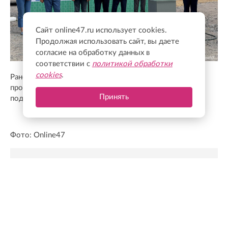
Сайт online47.ru использует cookies.
Продолжая использовать сайт, вы даете
согласие на обработку данных в
соответствии с
политикой обработки
cookies
.
Ранее Online47
рассказывал,
что новую
производственную площадку птицефабрики «Роскар»
Принять
подключили к газовым сетям
Фото: Online47
Новости Online47- в Telegram быстрее🚀
Подпишись:
https://t.me/online47news