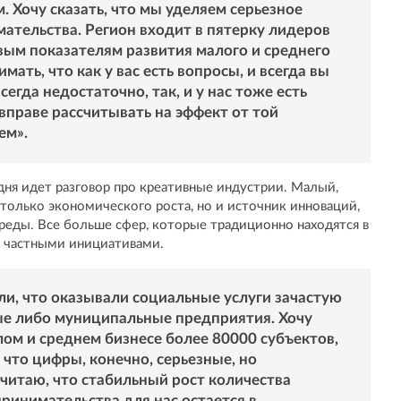
м. Хочу сказать, что мы уделяем серьезное
тельства. Регион входит в пятерку лидеров
ым показателям развития малого и среднего
мать, что как у вас есть вопросы, и всегда вы
егда недостаточно, так, и у нас тоже есть
 вправе рассчитывать на эффект от той
ем».
дня идет разговор про креативные индустрии. Малый,
 только экономического роста, но и источник инноваций,
реды. Все больше сфер, которые традиционно находятся в
я частными инициативами.
и, что оказывали социальные услуги зачастую
ые либо муниципальные предприятия. Хочу
алом и среднем бизнесе более 80000 субъектов,
, что цифры, конечно, серьезные, но
Считаю, что стабильный рост количества
ринимательства для нас остается в