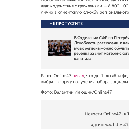
Дополнительные вопросы можно задать сп
взаимодействия с гражданами — 8 800 100
лично в клиентскую службу региональног
НЕ ПРОПУСТИТЕ
В Отделении СФР по Петербу
Ленобласти рассказали, в ка
вузах региона можно обучит
ребенка за счет материнског
капитала
Ранее Online47
писал
, что до 1 октября ф
выбрать форму получения набора социальн
Фото: Валентин Илюшин/Online47
Новости Online47- в 
Подпишись:
https:/