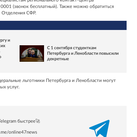
ециалистам регионального контакт-центра
 0001 (звонок бесплатный). Также можно обратиться
о Отделения СФР.
ргу и
ких
С 1 сентября студенткам
ь
Петербурга и Ленобласти повысили
о
декретные
едеральные льготники Петербурга и Ленобласти могут
ых услуг.
Telegram быстрее🚀
/t.me/online47news