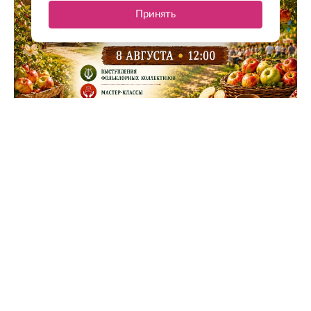
Принять
НЕ ПРОПУСТИТЕ
Концерты памяти и траурное
возложение цветов: какой будет 82-я
годовщина окончания Ленинградской
битвы
Также в районах города пройдут мероприятия,
посвященные Дню физкультурника. В честь
этого районы проведут футбольные матчи,