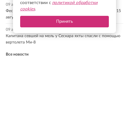
соответствии с
политикой обработки
09 августа, 20:09
cookies
.
Фестиваль «Былины и богатыри» состоится в Ивангороде 15
августа
Принять
09 августа, 19:41
Капитана севшей на мель у Сескара яхты спасли с помощью
вертолета Ми-8
Все новости
МНЕНИЕ ЭКСПЕРТА
Ленинградская область — один из лидеров по
темпам развития. По итогам прошлого года
регион занял первое место в России по объему
инвестиций в реальный сектор экономики. Это
наглядный показатель доверия бизнеса и
эффективности работы команды губернатора.
Члены правительства ясно понимают желаемую