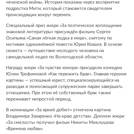
чеченской войны. История показана через восприятие
подростка Мити, который становится свидетелем
происходящих вокруг перемен.
Специальный приз жюри «За поэтическое воплощение
знаковой литературы» присуждён фильму Сергея
Осипьяна «Самая лёгкая лодка в мире», снятому по
мотивам одноимённой повести Юрия Коваля. В основе
сюжета — путешествие молодого человека на
самодельной лодке по Вологодской области.
Награду жюри «За чувство юмора» присудили комедии
Юлии Трофимовой «Как пережить брак». Главная героиня
картины — успешный юрист, специализирующийся на
разводах и помогающий супружеским парам завершать
отношения. При этом её собственный брак также
переживает непростой период.
В номинации «За яркий дебют» отмечена картина
Владимира Захаренко «На краю детства». Диплом жюри
«За смелость» получил фильм Никиты Миклушова
«Времена любви».