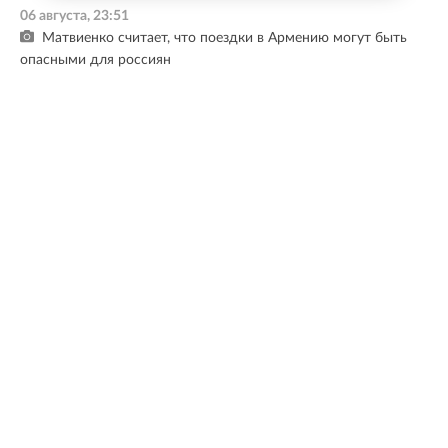
06 августа, 23:51
Матвиенко считает, что поездки в Армению могут быть
опасными для россиян
06 августа, 23:28
Здание на улице Комсомола в Петербурге признали
памятником регионального значения
06 августа, 22:57
Путин заслушал доклад командира 76-й дивизии ВДВ об
обстановке на добропольском направлении
Все новости
МНЕНИЕ ЭКСПЕРТА
Ленинградская область — один из лидеров по
темпам развития. По итогам прошлого года
регион занял первое место в России по объему
инвестиций в реальный сектор экономики. Это