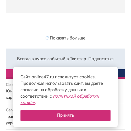
Показать больше
Всегда в курсе событий в Твиттер.
Подписаться
ЛЕНТА
ПОПУЛЯРНОЕ
Сайт online47.ru использует cookies.
Продолжая использовать сайт, вы даете
Сегодня, 00:46
согласие на обработку данных в
Юного жителя Луги будут судить за продажу банковской
соответствии с
политикой обработки
карты мошенникам
cookies
.
Сегодня, 00:27
Принять
Трамп снова заявил о прогрессе в урегулировании
украинского конфликта