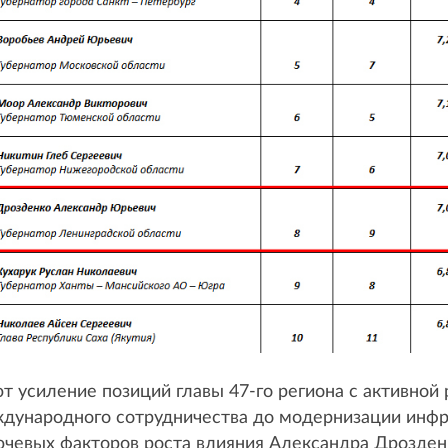
усиление позиций главы 47-го региона с активной 
ждународного сотрудничества до модернизации инф
ючевых факторов роста влияния Александра Дрозден