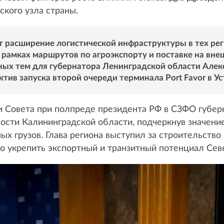
кого узла страны.
т расширение логистической инфраструктуры в тех ре
 рамках маршрутов по агроэкспорту и поставке на вн
ных тем для губернатора Ленинградской области Алекс
ив запуска второй очереди терминала Port Favor в Уст
ии Совета при полпреде президента РФ в СЗФО губе
сти Калининградской области, подчеркнув значение 
ых грузов. Глава региона выступил за строительств
но укрепить экспортный и транзитный потенциал Сев