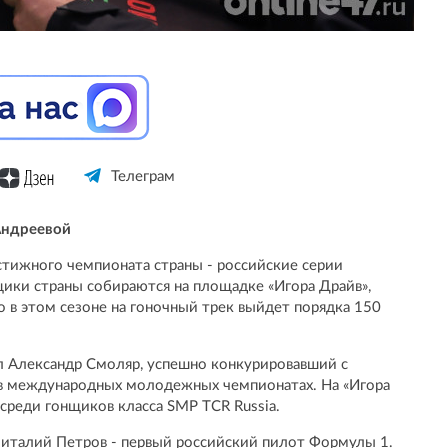
Телеграм
Андреевой
стижного чемпионата страны - российские серии
щики страны собираются на площадке «Игора Драйв»,
о в этом сезоне на гоночный трек выйдет порядка 150
л Александр Смоляр, успешно конкурировавший с
в международных молодежных чемпионатах. На «Игора
 среди гонщиков класса SMP TCR Russia.
Виталий Петров - первый российский пилот Формулы 1.