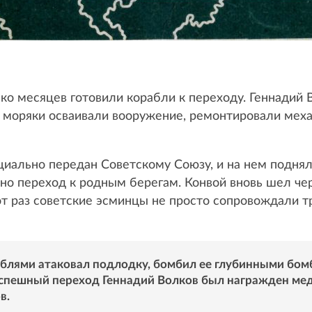
о месяцев готовили корабли к переходу. Геннадий 
 моряки осваивали вооружение, ремонтировали меха
иально передан Советскому Союзу, и на нем поднял
но переход к родным берегам. Конвой вновь шел чер
т раз советские эсминцы не просто сопровождали тр
аблями атаковал подлодку, бомбил ее глубинными бом
 успешный переход Геннадий Волков был награжден ме
в.