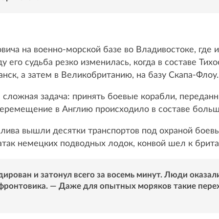
ича на военно-морской базе во Владивостоке, где 
у его судьба резко изменилась, когда в составе Тих
нск, а затем в Великобританию, на базу Скапа-Флоу.
 сложная задача: принять боевые корабли, передан
 Перемещение в Англию происходило в составе больш
залива вышли десятки транспортов под охраной боев
 атак немецких подводных лодок, конвой шел к брит
ирован и затонул всего за восемь минут. Люди оказал
н фронтовика. — Даже для опытных моряков такие пер