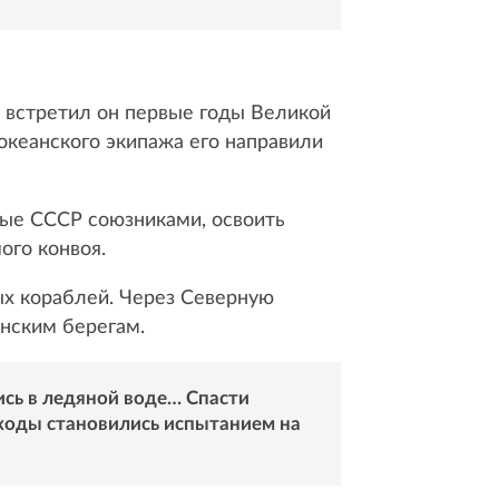
и встретил он первые годы Великой
оокеанского экипажа его направили
ные СССР союзниками, освоить
ого конвоя.
ых кораблей. Через Северную
анским берегам.
ись в ледяной воде… Спасти
еходы становились испытанием на