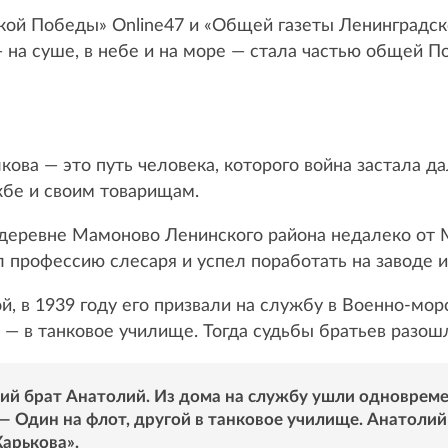
кой Победы» Online47 и «Общей газеты Ленинградс
— на суше, в небе и на море — стала частью общей 
ова — это путь человека, которого война застала д
жбе и своим товарищам.
 деревне Мамоново Ленинского района недалеко от 
л профессию слесаря и успел поработать на заводе 
, в 1939 году его призвали на службу в Военно-морс
— в танковое училище. Тогда судьбы братьев разошли
й брат Анатолий. Из дома на службу ушли одновремен
— Один на флот, другой в танковое училище. Анатолий
арькова».