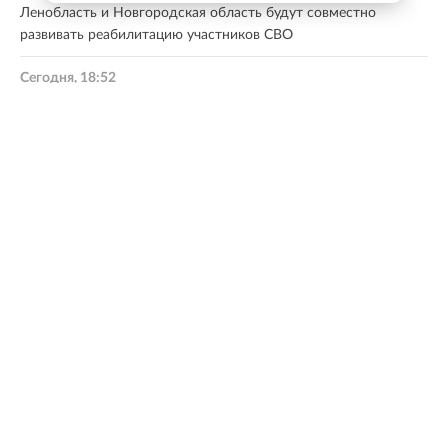
Ленобласть и Новгородская область будут совместно
развивать реабилитацию участников СВО
Сегодня, 18:52
Реставрация Тайничной башни продолжается в Старой
Ладоге
Сегодня, 18:51
Финляндия закрывает проходы для дичи на границе с
Россией из-за АЧС
Все новости
МНЕНИЕ ЭКСПЕРТА
Если мы говорим о добровольчестве и статусе
добровольца, то прежде всего это добрая воля
самого человека. Это деятельность по зову сердца
— на благо региона, соседей, людей, которые нас
окружают. Но мы понимаем, что, занимаясь