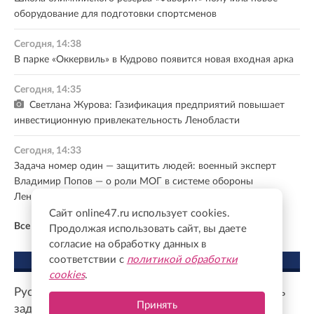
оборудование для подготовки спортсменов
Сегодня, 14:38
В парке «Оккервиль» в Кудрово появится новая входная арка
Сегодня, 14:35
Светлана Журова: Газификация предприятий повышает
инвестиционную привлекательность Ленобласти
Сегодня, 14:33
Задача номер один — защитить людей: военный эксперт
Владимир Попов — о роли МОГ в системе обороны
Ленобласти
Сайт online47.ru использует cookies.
Все новости
Продолжая использовать сайт, вы даете
согласие на обработку данных в
соответствии с
политикой обработки
МНЕНИЕ ЭКСПЕРТА
cookies
.
Русский язык дает возможность емко описывать
Принять
задачи, которые перед нами стоят. И слово