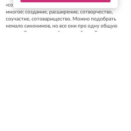
«созидание», на мой взгляд, объединяет в себе
многое: создание, расширение, сотворчество,
соучастие, сотоварищество. Можно подобрать
немало синонимов, но все они про одну общую
задачу. Созидательный труд во благо Родины
всегда был сильной стороной россиян. Я думаю,
ленинградцы с готовностью примут участие в
этом общем процессе, потому что сегодня только
вместе можно решать те непростые задачи,
которые перед нами стоят
Станислав Еремеев
Депутат Заксобрания Ленобласти, доктор
экономических наук, профессор