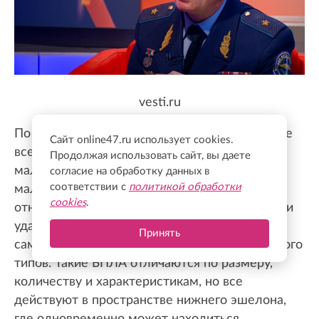
vesti.ru
По его словам, традиционная система ПВО не
Сайт online47.ru использует cookies.
всегда одинаково эффективна против
Продолжая использовать сайт, вы даете
малоразмерных, маловысотных и
согласие на обработку данных в
соответствии с
политикой обработки
малоскоростных воздушных целей. К ним
cookies
.
относятся беспилотники разведывательного и
ударного назначения, в том числе аппараты
Принять
самолетного, вертолетного и квадрокоптерного
типов. Такие БПЛА отличаются по размеру,
количеству и характеристикам, но все
действуют в пространстве нижнего эшелона,