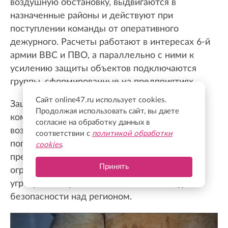
воздушную обстановку, выдвигаются в
назначенные районы и действуют при
поступлении команды от оперативного
дежурного. Расчеты работают в интересах 6-й
армии ВВС и ПВО, а параллельно с ними к
усилению защиты объектов подключаются
группы, сформированные на предприятиях.
Сайт online47.ru использует cookies.
Защита Ленинградского неба — это
Продолжая использовать сайт, вы даете
комплексная работа, в которой объединены
согласие на обработку данных в
возможности подразделений ПВО, военных,
соответствии с
политикой обработки
пограничников, МОГ, органов власти и самих
cookies
.
предприятий. Такой подход позволяет не
Принять
ограничиваться реагированием на отдельную
угрозу, а выстраивать постоянный контур
безопасности над регионом.