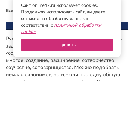
Сайт online47.ru использует cookies.
Все новости
Продолжая использовать сайт, вы даете
согласие на обработку данных в
соответствии с
политикой обработки
МНЕНИЕ ЭКСПЕРТА
cookies
.
Русский язык дает возможность емко описывать
Принять
задачи, которые перед нами стоят. И слово
«созидание», на мой взгляд, объединяет в себе
многое: создание, расширение, сотворчество,
соучастие, сотоварищество. Можно подобрать
немало синонимов, но все они про одну общую
задачу. Созидательный труд во благо Родины
всегда был сильной стороной россиян. Я думаю,
ленинградцы с готовностью примут участие в
этом общем процессе, потому что сегодня только
вместе можно решать те непростые задачи,
которые перед нами стоят