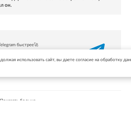
л он.
Telegram быстрее🚀
/t.me/online47news
одолжая использовать сайт, вы даете согласие на обработку да
Показать больше
й области онлайн в Фейсбуке.
Подписаться