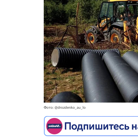
Фото: @drozdenko_au_lo