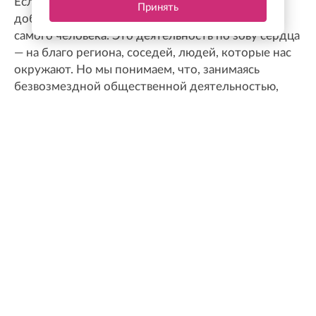
Если мы говорим о добровольчестве и статусе
Принять
добровольца, то прежде всего это добрая воля
самого человека. Это деятельность по зову сердца
— на благо региона, соседей, людей, которые нас
окружают. Но мы понимаем, что, занимаясь
безвозмездной общественной деятельностью,
человек тратит один из самых ценных ресурсов —
свое время. Поэтому в Ленинградской области
предусмотрены различные меры поддержки,
которые позволяют компенсировать эти усилия
Михаил Соколов
Председатель комитета по молодежной
политике Ленинградской области
ФОТО ДНЯ