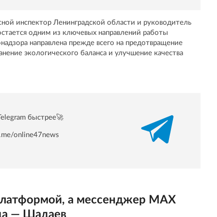
сной инспектор Ленинградской области и руководитель
 остается одним из ключевых направлений работы
онадзора направлена прежде всего на предотвращение
анение экологического баланса и улучшение качества
Telegram быстрее🚀
/t.me/online47news
аплатформой, а мессенджер MAX
гда — Шадаев