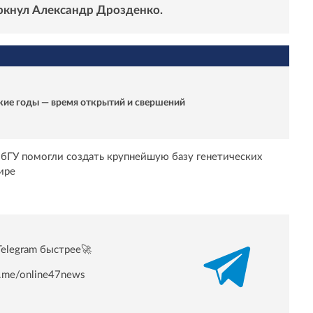
еркнул Александр Дрозденко.
кие годы — время открытий и свершений
ПбГУ помогли создать крупнейшую базу генетических
ире
Telegram быстрее🚀
/t.me/online47news