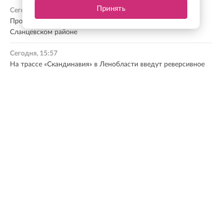
Принять
Сегодня, 16:07
Прокурор Ленобласти провел личный прием граждан в
Сланцевском районе
Сегодня, 15:57
На трассе «Скандинавия» в Ленобласти введут реверсивное
движение из-за дорожных работ
Сегодня, 15:39
Храм в Борисовой Гриве подключат к природному газу в
рамках развития газовой инфраструктуры
Сегодня, 15:36
Светлана Журова: Программа газификации создает
основу для появления новых производств в Ленобласти
Сегодня, 15:24
Подозреваемого в незаконном обороте оружия и взрывчатых
веществ задержали в Петербурге