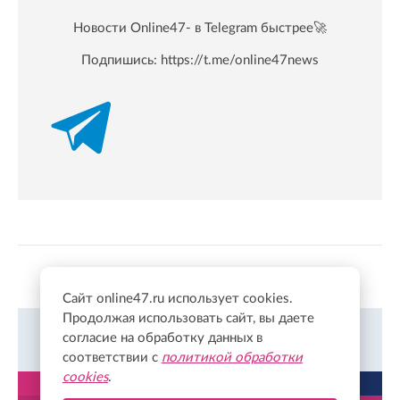
Новости Online47- в Telegram быстрее🚀
Подпишись:
https://t.me/online47news
Показать больше
Сайт online47.ru использует cookies.
Продолжая использовать сайт, вы даете
согласие на обработку данных в
Всегда в курсе событий в Твиттер.
Подписаться
соответствии с
политикой обработки
cookies
.
ЛЕНТА
ПОПУЛЯРНОЕ