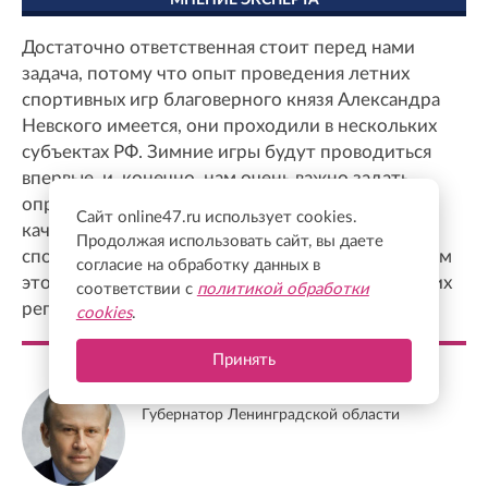
Достаточно ответственная стоит перед нами
задача, потому что опыт проведения летних
спортивных игр благоверного князя Александра
Невского имеется, они проходили в нескольких
субъектах РФ. Зимние игры будут проводиться
впервые, и, конечно, нам очень важно задать
определенный стандарт, планку, очень хорошо,
Сайт online47.ru использует cookies.
качественно подготовиться и провести
Продолжая использовать сайт, вы даете
спортивные игры с тем, чтобы уже в дальнейшем
согласие на обработку данных в
это было определенным ориентиром для других
соответствии с
политикой обработки
регионов.
cookies
.
Принять
Александр Дрозденко
Губернатор Ленинградской области