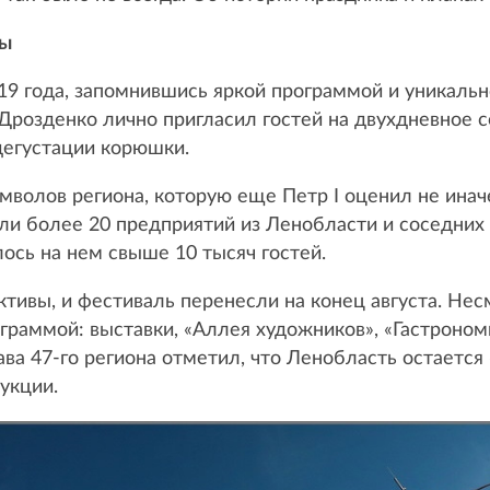
ты
19 года, запомнившись яркой программой и уникаль
Дрозденко лично пригласил гостей на двухдневное 
дегустации корюшки.
имволов региона, которую еще Петр I оценил не инач
ли более 20 предприятий из Ленобласти и соседних
ось на нем свыше 10 тысяч гостей.
ктивы, и фестиваль перенесли на конец августа. Нес
аммой: выставки, «Аллея художников», «Гастрономи
лава 47-го региона отметил, что Ленобласть остаетс
укции.