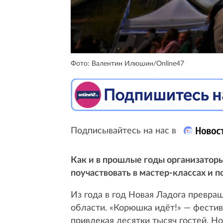
Фото: Валентин Илюшин/Online47
Подписывайтесь на нас в
Как и в прошлые годы организатор
поучаствовать в мастер-классах и 
Из года в год Новая Ладога превра
области. «Корюшка идёт!» — фестив
привлекая десятки тысяч гостей. Но