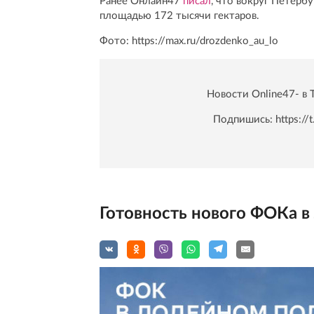
Ранее Онлайн47
писал
, что вокруг Петерб
площадью 172 тысячи гектаров.
Фото: https://max.ru/drozdenko_au_lo
Новости Online47- в 
Подпишись:
https:/
Готовность нового ФОКа 