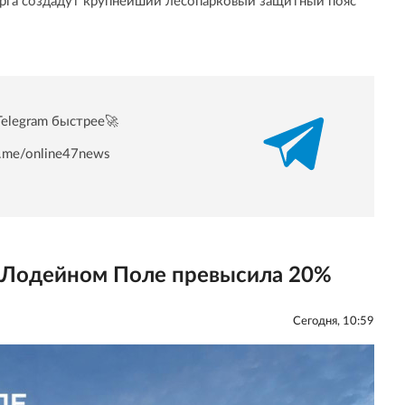
урга создадут крупнейший лесопарковый защитный пояс
Telegram быстрее🚀
/t.me/online47news
в Лодейном Поле превысила 20%
Сегодня, 10:59