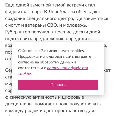
Еще одной заметной темой встречи стал
фиджитал-спорт. В Ленобласти обсуждают
создание специального центра, где заниматься
смогут и ветераны СВО, и молодежь.
Губернатор поручил в течение десяти дней
подготовить предложения: определить
возможную площадку, модель работы центра,
Сайт online47.ru использует cookies.
порядок содержания оборудования и
Продолжая использовать сайт, вы даете
ответственность за него.
согласие на обработку данных в
соответствии с
политикой обработки
Сергей Мачинский уверен: такой формат может
cookies
.
стать важной частью возвращения бойцов к
мирной жизни. И речь не только о
Принять
соревнованиях. Фиджитал объединяет
физическую активность и цифровые
дисциплины, помогает вновь почувствовать
команду рядом и дает пространство для