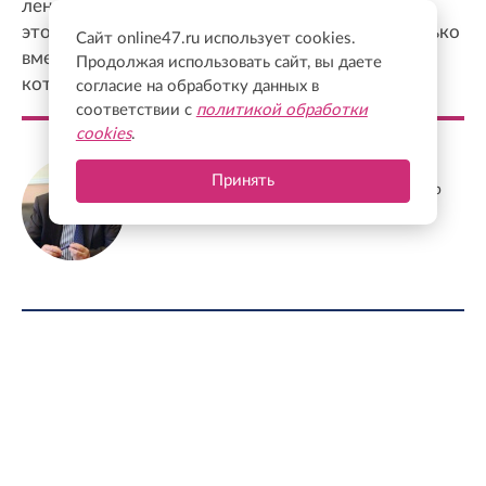
ленинградцы с готовностью примут участие в
этом общем процессе, потому что сегодня только
Сайт online47.ru использует cookies.
вместе можно решать те непростые задачи,
Продолжая использовать сайт, вы даете
которые перед нами стоят
согласие на обработку данных в
соответствии с
политикой обработки
cookies
.
Станислав Еремеев
Принять
Депутат Заксобрания Ленобласти, доктор
экономических наук, профессор
ФОТО ДНЯ