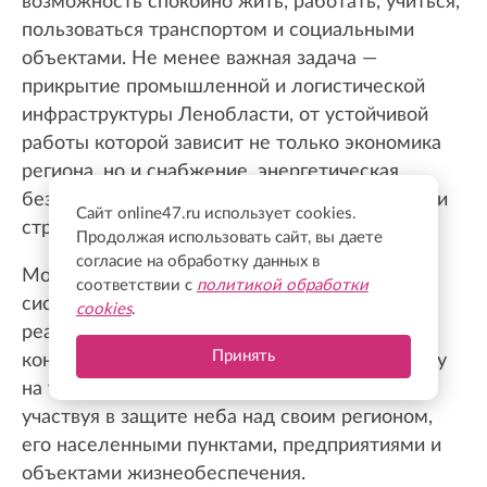
возможность спокойно жить, работать, учиться,
пользоваться транспортом и социальными
объектами. Не менее важная задача —
прикрытие промышленной и логистической
инфраструктуры Ленобласти, от устойчивой
работы которой зависит не только экономика
региона, но и снабжение, энергетическая
безопасность и связь с другими территориями
Сайт online47.ru использует cookies.
страны.
Продолжая использовать сайт, вы даете
согласие на обработку данных в
Мобильные огневые группы усиливают эту
соответствии с
политикой обработки
систему там, где особенно важны скорость
cookies
.
реакции, маневренность и постоянный
Принять
контроль обстановки. Их бойцы несут службу
на территории Ленинградской области,
участвуя в защите неба над своим регионом,
его населенными пунктами, предприятиями и
объектами жизнеобеспечения.