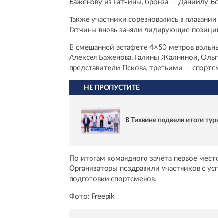
Баженову из Гатчины, бронза — Даниилу Бо
Также участники соревновались в плавании
Гатчины вновь заняли лидирующие позици
В смешанной эстафете 4×50 метров вольны
Алексея Баженова, Галины Жалниной, Ольг
представители Пскова, третьими — спортс
НЕ ПРОПУСТИТЕ
В Тихвине подвели итоги ту
По итогам командного зачёта первое место 
Организаторы поздравили участников с у
подготовки спортсменов.
Фото: Freepik