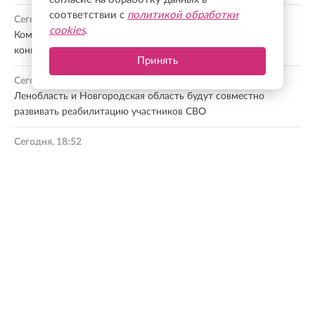
соответствии с
политикой обработки
Сегодня, 19:17
cookies
.
Комитет общественных коммуникаций подвел итоги
конкурса экскурсоводов к 100-летию Ленобласти
Принять
Сегодня, 19:06
Ленобласть и Новгородская область будут совместно
развивать реабилитацию участников СВО
Сегодня, 18:52
Реставрация Тайничной башни продолжается в Старой
Ладоге
Сегодня, 18:51
Финляндия закрывает проходы для дичи на границе с
Россией из-за АЧС
Все новости
МНЕНИЕ ЭКСПЕРТА