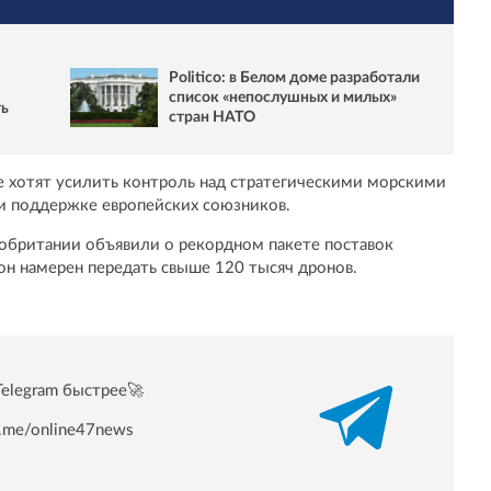
Politico: в Белом доме разработали
список «непослушных и милых»
ть
стран НАТО
же хотят усилить контроль над стратегическими морскими
и поддержке европейских союзников.
обритании объявили о рекордном пакете поставок
он намерен передать свыше 120 тысяч дронов.
Telegram быстрее🚀
/t.me/online47news