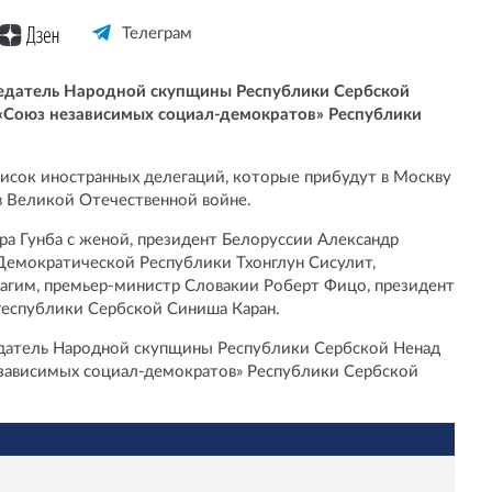
Телеграм
седатель Народной скупщины Республики Сербской
 «Союз независимых социал-демократов» Республики
исок иностранных делегаций, которые прибудут в Москву
в Великой Отечественной войне.
ра Гунба с женой, президент Белоруссии Александр
Демократической Республики Тхонглун Сисулит,
агим, премьер-министр Словакии Роберт Фицо, президент
Республики Сербской Синиша Каран.
едатель Народной скупщины Республики Сербской Ненад
езависимых социал-демократов» Республики Сербской