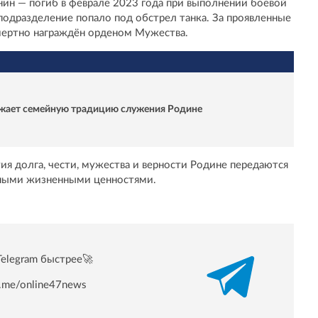
ин — погиб в феврале 2023 года при выполнении боевой
подразделение попало под обстрел танка. За проявленные
мертно награждён орденом Мужества.
лжает семейную традицию служения Родине
ия долга, чести, мужества и верности Родине передаются
авными жизненными ценностями.
Telegram быстрее🚀
/t.me/online47news