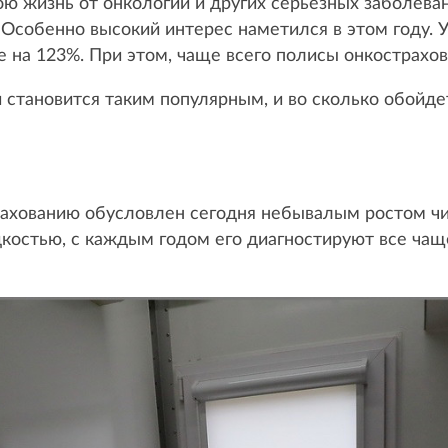
ою жизнь от онкологии и других серьезных заболеван
. Особенно высокий интерес наметился в этом году.
се на 123%. При этом, чаще всего полисы онкострахо
становится таким популярным, и во сколько обойдетс
рахованию обусловлен сегодня небывалым ростом чи
дкостью, с каждым годом его диагностируют все чащ