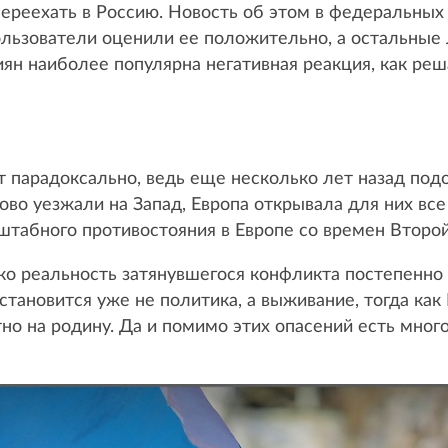
переехать в Россию. Новость об этом в федеральны
льзователи оценили ее положительно, а остальные 
ян наиболее популярна негативная реакция, как реш
т парадоксально, ведь еще несколько лет назад по
о уезжали на Запад, Европа открывала для них все 
штабного противостояния в Европе со времен Второ
лько реальность затянувшегося конфликта постепенн
становится уже не политика, а выживание, тогда ка
о на родину. Да и помимо этих опасений есть много