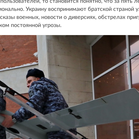
пользователей, то становится понятно, что за пять 
онально. Украину воспринимают братской страной у
казы военных, новости о диверсиях, обстрелах приг
ком постоянной угрозы.