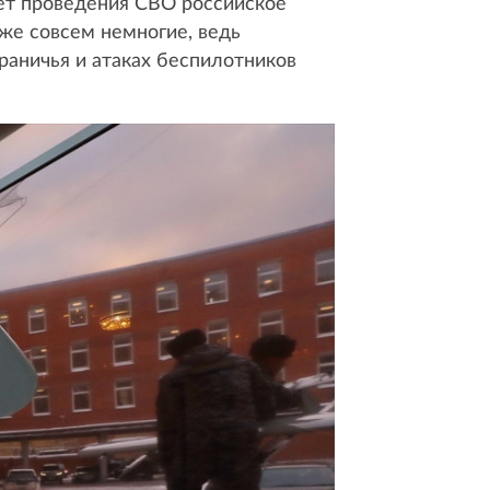
лет проведения СВО российское
же совсем немногие, ведь
раничья и атаках беспилотников