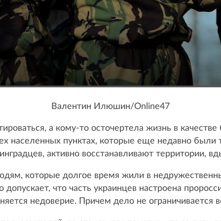
Валентин Илюшин/Online47
тироваться, а кому-то осточертела жизнь в качестве
ех населенных пунктах, которые еще недавно были 
инградцев, активно восстанавливают территории, вд
юдям, которые долгое время жили в недружественны
о допускает, что часть украинцев настроена пророс
няется недоверие. Причем дело не ограничивается 