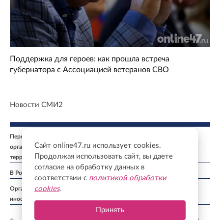
Поддержка для героев: как прошла встреча
губернатора с Ассоциацией ветеранов СВО
Новости СМИ2
Перечень иностранных и международных неправительственных
Сайт online47.ru использует cookies.
организаций, деятельность которых признана нежелательной на
Продолжая использовать сайт, вы даете
территории Российской Федерации: ↓
согласие на обработку данных в
В России признаны экстремистскими и запрещены организации: ↓
соответствии с
политикой обработки
cookies
.
Организации, СМИ и физические лица, признанные в России
иностранными агентами: ↓
Принять