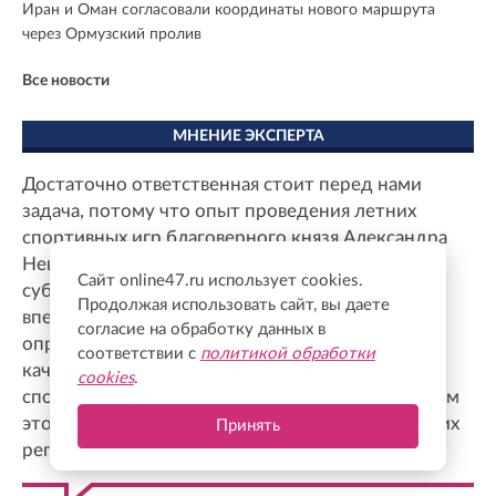
Иран и Оман согласовали координаты нового маршрута
через Ормузский пролив
Все новости
МНЕНИЕ ЭКСПЕРТА
Достаточно ответственная стоит перед нами
задача, потому что опыт проведения летних
спортивных игр благоверного князя Александра
Невского имеется, они проходили в нескольких
Сайт online47.ru использует cookies.
субъектах РФ. Зимние игры будут проводиться
Продолжая использовать сайт, вы даете
впервые, и, конечно, нам очень важно задать
согласие на обработку данных в
определенный стандарт, планку, очень хорошо,
соответствии с
политикой обработки
качественно подготовиться и провести
cookies
.
спортивные игры с тем, чтобы уже в дальнейшем
это было определенным ориентиром для других
Принять
регионов.