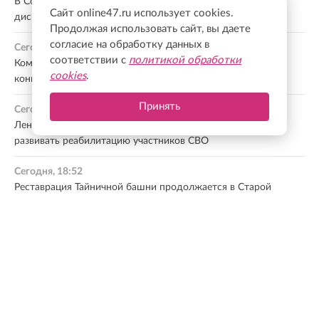
В Сосновом Бору начал работу мобильный пункт
Сайт online47.ru использует cookies.
диспансеризации
Продолжая использовать сайт, вы даете
согласие на обработку данных в
Сегодня, 19:17
соответствии с
политикой обработки
Комитет общественных коммуникаций подвел итоги
cookies
.
конкурса экскурсоводов к 100-летию Ленобласти
Принять
Сегодня, 19:06
Ленобласть и Новгородская область будут совместно
развивать реабилитацию участников СВО
Сегодня, 18:52
Реставрация Тайничной башни продолжается в Старой
Ладоге
Сегодня, 18:51
Финляндия закрывает проходы для дичи на границе с
Россией из-за АЧС
Все новости