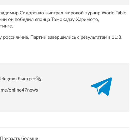
Владимир Сидоренко выиграл мировой турнир World Table
рнии он победил японца Томокадзу Харимото,
тинге.
у россиянина. Партии завершились с результатами 11:8,
Telegram быстрее🚀
/t.me/online47news
Показать больше