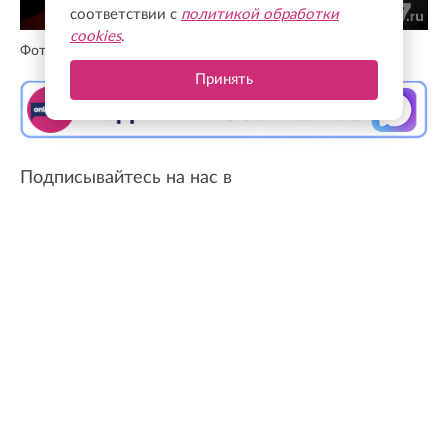
соответствии с
политикой обработки
cookies
.
Фото: Валентин Илюшин / Online47
Принять
Подписывайтесь на нас в
Телеграм
Онлайн47 вспоминает главные достижения
стройблока, новые социальные объекты и
людей, которые меняют область
День строителя в этом году отмечает 70-летие.
И это праздник не только для тех, кто работает
непосредственно с бетоном и металлом. Это и