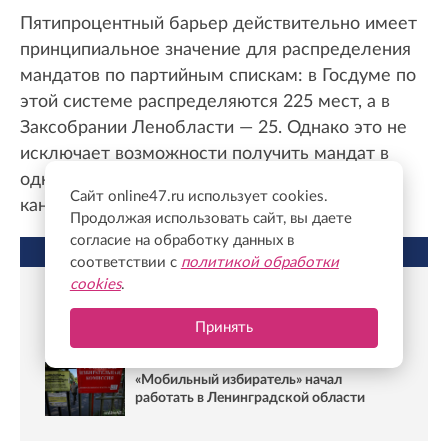
Пятипроцентный барьер действительно имеет
принципиальное значение для распределения
мандатов по партийным спискам: в Госдуме по
этой системе распределяются 225 мест, а в
Заксобрании Ленобласти — 25. Однако это не
исключает возможности получить мандат в
одномандатном округе: там партии и
Сайт online47.ru использует cookies.
кандидаты участвуют в отдельной борьбе.
Продолжая использовать сайт, вы даете
согласие на обработку данных в
НЕ ПРОПУСТИТЕ
соответствии с
политикой обработки
cookies
.
Жители Ленобласти смогут выбрать
удобный участок для голосования через
Принять
МФЦ
«Мобильный избиратель» начал
работать в Ленинградской области