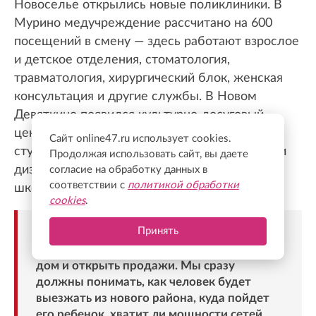
Новоселье открылись новые поликлиники. В
Мурино медучреждение рассчитано на 600
посещений в смену — здесь работают взрослое
и детское отделения, стоматология,
травматология, хирургический блок, женская
консультация и другие службы. В Новом
Девяткино появился культурно-досуговый
центр «Рондо» — с театром на 600 зрителей,
Сайт online47.ru использует cookies.
студиями для занятий музыкой, рисованием и
Продолжая использовать сайт, вы даете
дизайном, залами для хореографии и спорта,
согласие на обработку данных в
соответствии с
политикой обработки
школой раннего развития.
cookies
.
Принять
«За это время изменился и сам взгляд на
стройку. Сегодня недостаточно поставить
дом и открыть продажи. Мы сразу
должны понимать, как человек будет
выезжать из нового района, куда пойдет
его ребенок, хватит ли мощности сетей,