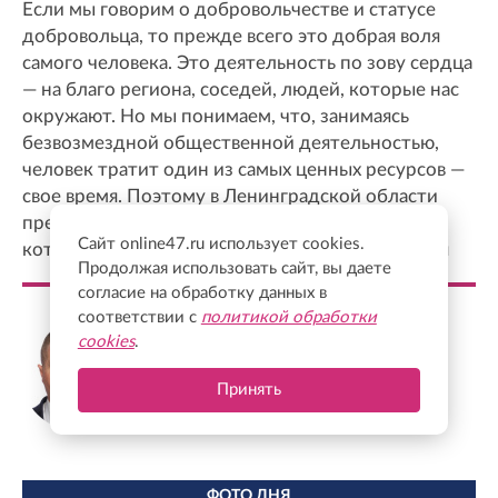
Если мы говорим о добровольчестве и статусе
добровольца, то прежде всего это добрая воля
самого человека. Это деятельность по зову сердца
— на благо региона, соседей, людей, которые нас
окружают. Но мы понимаем, что, занимаясь
безвозмездной общественной деятельностью,
человек тратит один из самых ценных ресурсов —
свое время. Поэтому в Ленинградской области
предусмотрены различные меры поддержки,
Сайт online47.ru использует cookies.
которые позволяют компенсировать эти усилия
Продолжая использовать сайт, вы даете
согласие на обработку данных в
соответствии с
политикой обработки
Михаил Соколов
cookies
.
Председатель комитета по молодежной
политике Ленинградской области
Принять
ФОТО ДНЯ