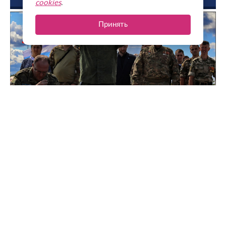
ФОТО ДНЯ
cookies
.
Принять
Чтобы помнили: как в Зайцево почтили память героев
и жертв Ленинградской битвы