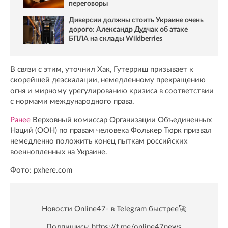
переговоры
Диверсии должны стоить Украине очень
дорого: Александр Дудчак об атаке
БПЛА на склады Wildberries
В связи с этим, уточнил Хак, Гутерриш призывает к
скорейшей деэскалации, немедленному прекращению
огня и мирному урегулированию кризиса в соответствии
с нормами международного права.
Ранее
Верховный комиссар Организации Объединенных
Наций (ООН) по правам человека Фолькер Тюрк призвал
немедленно положить конец пыткам российских
военнопленных на Украине.
Фото: pxhere.com
Новости Online47- в Telegram быстрее🚀
Подпишись:
https://t.me/online47news