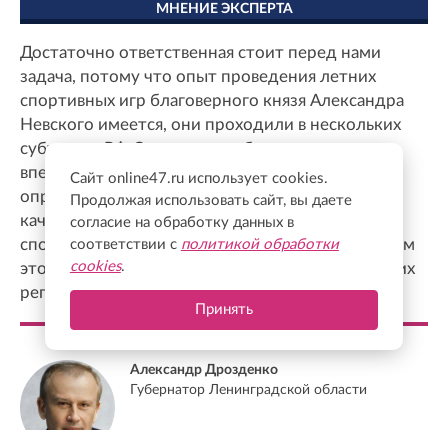
МНЕНИЕ ЭКСПЕРТА
Достаточно ответственная стоит перед нами
задача, потому что опыт проведения летних
спортивных игр благоверного князя Александра
Невского имеется, они проходили в нескольких
субъектах РФ. Зимние игры будут проводиться
впервые, и, конечно, нам очень важно задать
Сайт online47.ru использует cookies.
определенный стандарт, планку, очень хорошо,
Продолжая использовать сайт, вы даете
качественно подготовиться и провести
согласие на обработку данных в
спортивные игры с тем, чтобы уже в дальнейшем
соответствии с
политикой обработки
cookies
.
это было определенным ориентиром для других
регионов.
Принять
Александр Дрозденко
Губернатор Ленинградской области