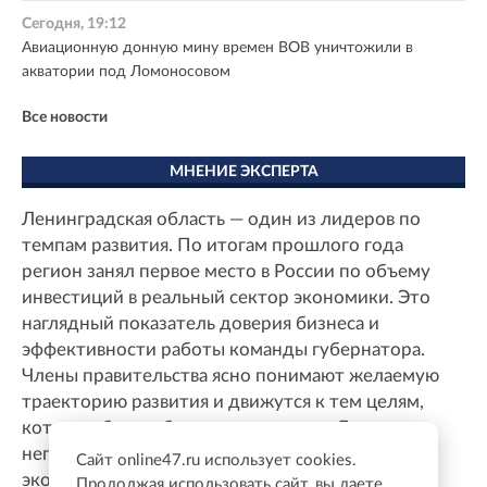
Сегодня, 19:12
Авиационную донную мину времен ВОВ уничтожили в
акватории под Ломоносовом
Все новости
МНЕНИЕ ЭКСПЕРТА
Ленинградская область — один из лидеров по
темпам развития. По итогам прошлого года
регион занял первое место в России по объему
инвестиций в реальный сектор экономики. Это
наглядный показатель доверия бизнеса и
эффективности работы команды губернатора.
Члены правительства ясно понимают желаемую
траекторию развития и движутся к тем целям,
которые были обозначены заранее. Даже в
непростых условиях сохраняется баланс между
Сайт online47.ru использует cookies.
экономическим ростом и повышением качества
Продолжая использовать сайт, вы даете