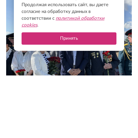
Продолжая использовать сайт, вы даете
согласие на обработку данных в
соответствии с
политикой обработки
cookies
.
Принять
Напомним, что День окончания Ленинградской битвы
отмечается 9 августа. Это самое долгий бой Великой
Отечественной войны, который длился 1127 дней (с 10
июля 1941 года по 9 августа 1944 года). Официальный
статус Дня воинской славы России был присвоен этой
дате указом президента.