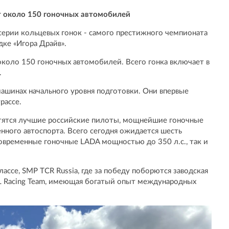
ет около 150 гоночных автомобилей
серии кольцевых гонок - самого престижного чемпионата
ке «Игора Драйв».
 около 150 гоночных автомобилей. Всего гонка включает в
.
ашинах начального уровня подготовки. Они впервые
рассе.
ретятся лучшие российские пилоты, мощнейшие гоночные
ного автоспорта. Всего сегодня ожидается шесть
 современные гоночные LADA мощностью до 350 л.с., так и
лассе, SMP TCR Russia, где за победу поборются заводская
L Racing Team, имеющая богатый опыт международных