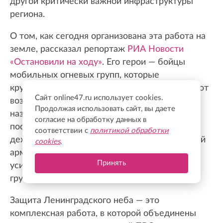
другой критически важной инфраструктуры
региона.
О том, как сегодня организована эта работа на
земле, рассказал репортаж
РИА Новости
«Остановили на ходу»
. Его герои — бойцы
мобильных огневых групп, которые
круглосуточно несут дежурство, контролируют
Сайт online47.ru использует cookies.
воздушную обстановку, выдвигаются в
Продолжая использовать сайт, вы даете
назначенные районы и действуют при
согласие на обработку данных в
поступлении команды от оперативного
соответствии с
политикой обработки
дежурного. Расчеты работают в интересах 6-й
cookies
.
армии ВВС и ПВО, а параллельно с ними к
Принять
усилению защиты объектов подключаются
группы, сформированные на предприятиях.
Защита Ленинградского неба — это
комплексная работа, в которой объединены